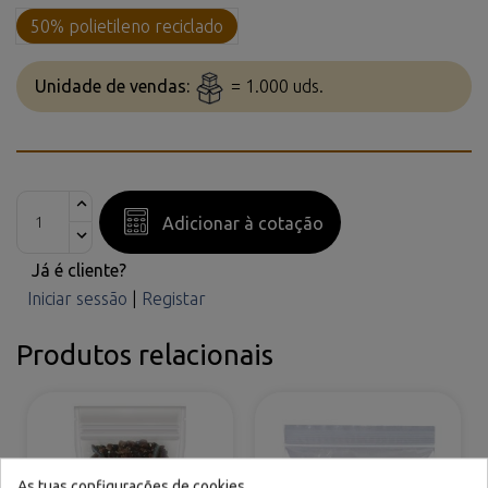
50% polietileno reciclado
Unidade de vendas:
= 1.000 uds.
Adicionar à cotação
Já é cliente?
Iniciar sessão
|
Registar
Produtos relacionais
As tuas configurações de cookies