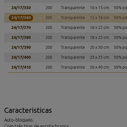
24/17/350
200
Transparente
10 x 15 cm
50% pol
24/17/360
200
Transparente
12 x 18 cm
50% pol
24/17/370
200
Transparente
16 x 22 cm
50% pol
24/17/380
200
Transparente
18 x 25 cm
50% pol
24/17/390
200
Transparente
20 x 30 cm
50% pol
24/17/400
200
Transparente
25 x 35 cm
50% pol
24/17/410
200
Transparente
30 x 40 cm
50% pol
Caracteristicas
Auto-bloqueio.
Com três tiras de escrita branca.