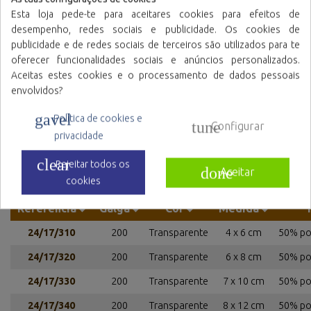
Esta loja pede-te para aceitares cookies para efeitos de
desempenho, redes sociais e publicidade. Os cookies de
publicidade e de redes sociais de terceiros são utilizados para te
oferecer funcionalidades sociais e anúncios personalizados.
Aceitas estes cookies e o processamento de dados pessoais
Sacos laminadas com
Sacos de polietileno
envolvidos?
fecho reutilizável e base
com fecho reutilizável
(DOYPACK®)
gavel
Política de cookies e
tune
Configurar
privacidade
clear
Rejeitar todos os
done
Aceitar
Referências de família
cookies
Referência
Galga
Cor
Medida
24/17/310
200
Transparente
4 x 6 cm
50% pol
24/17/320
200
Transparente
6 x 8 cm
50% pol
24/17/330
200
Transparente
7 x 10 cm
50% pol
24/17/340
200
Transparente
8 x 12 cm
50% pol