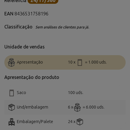
24/17/360
Referência
EAN
8436531758196
Classificação
Sem análises de clientes para já.
Unidade de vendas
Apresentação
10 x
= 1.000 uds.
Apresentação do produto
Saco
100 uds.
Und/embalagem
6 x
= 6.000 uds.
Embalagem/Palete
24 x