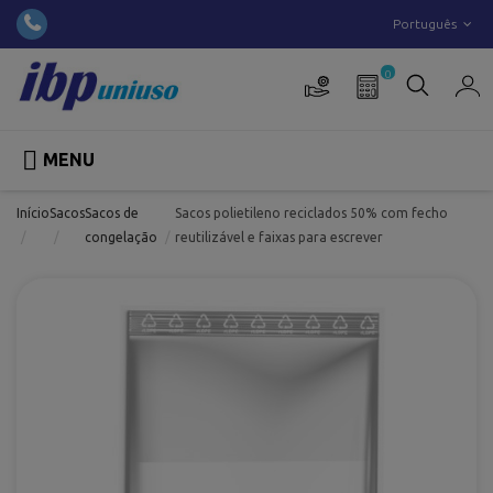
Português
0

MENU
Início
Sacos
Sacos de
Sacos polietileno reciclados 50% com fecho
congelação
reutilizável e faixas para escrever