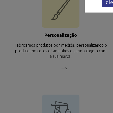
cle
Personalização
Fabricamos produtos por medida, personalizando o
produto em cores e tamanhos e a embalagem com
a sua marca.