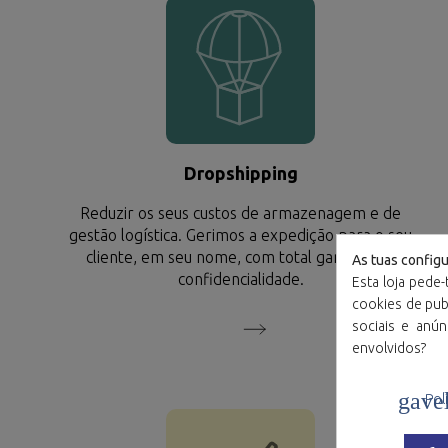
Dropshipping
Reduzir os seus custos de armazenagem e de
gestão logística. Gerimos a expedição para o seu
cliente, em seu nome, com total garantia de
As tuas config
confidencialidade.
Esta loja pede-
cookies de publ
sociais e anú
envolvidos?
gave
Polí