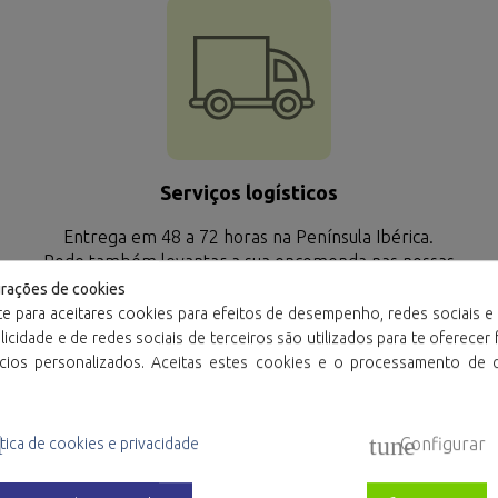
Serviços logísticos
Entrega em 48 a 72 horas na Península Ibérica.
Pode também levantar a sua encomenda nas nossas
instalações ou enviá-la diretamente ao seu cliente.
urações de cookies
te para aceitares cookies para efeitos de desempenho, redes sociais e 
icidade e de redes sociais de terceiros são utilizados para te oferecer
ncios personalizados. Aceitas estes cookies e o processamento de 
l
tune
Configurar
tica de cookies e privacidade