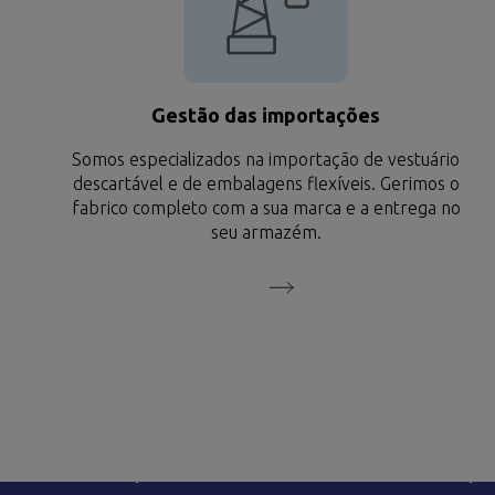
Gestão das importações
Somos especializados na importação de vestuário
descartável e de embalagens flexíveis. Gerimos o
fabrico completo com a sua marca e a entrega no
seu armazém.
LINKS LEGAIS
OUTROS SERVI
Aviso Legal
Dropshipping
Envio e devoluçoes
Personalização