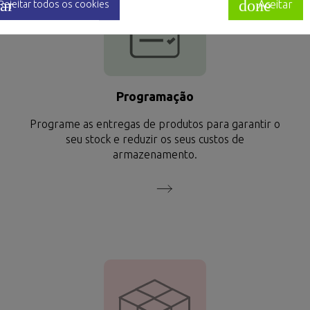
ar
done
Aceitar
Rejeitar todos os cookies
Programação
Programe as entregas de produtos para garantir o
seu stock e reduzir os seus custos de
armazenamento.