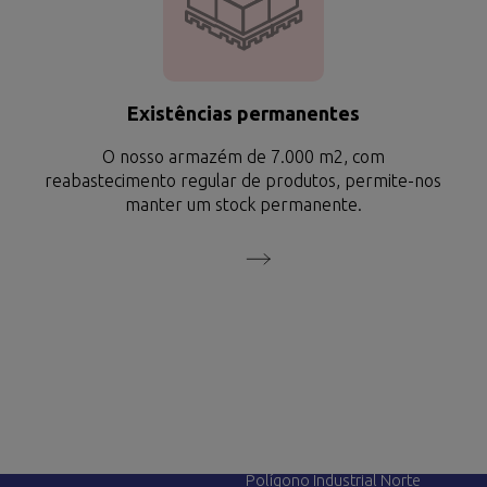
Existências permanentes
O nosso armazém de 7.000 m2, com
reabastecimento regular de produtos, permite-nos
manter um stock permanente.
ÇOS
CONTATE-NOS
Avenida de Madrid, 42
28750 San Agustín del Guadalix (M
Polígono Industrial Norte