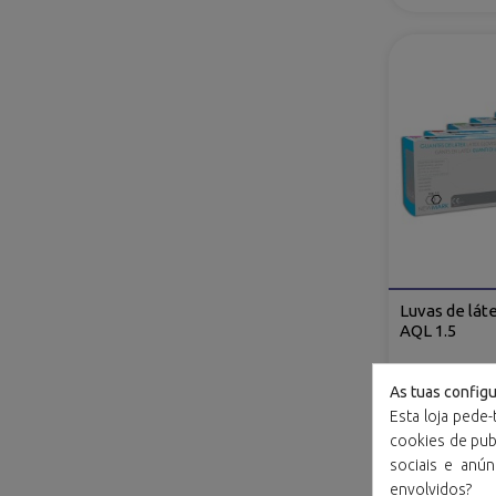
Luvas de láte
AQL 1.5
As tuas config
Esta loja pede-
cookies de publ
sociais e anú
envolvidos?