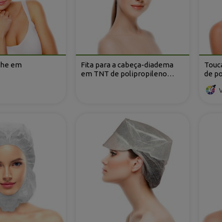
che em
Fita para a cabeça-diadema
Touc
em TNT de polipropileno
de po
embalada à unidade