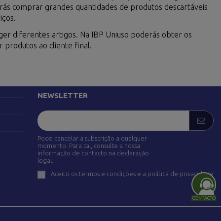
erás comprar grandes quantidades de produtos descartáveis
iços.
er diferentes artigos. Na IBP Uniuso poderás obter os
produtos ao cliente final.
SIGA-NOS
adrid)
NEWSLETTER
Pode cancelar a subscrição a qualquer
momento. Para tal, consulte a nossa
informação de contacto na declaração
legal.
Aceito os termos e condições e a política de privacidade
CONTACTO