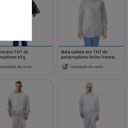
no em TNT de
Bata cadete em TNT de
ropileno 30 g
polipropileno fecho frontal de
velcro
Variedade de cores
Variedade de cores