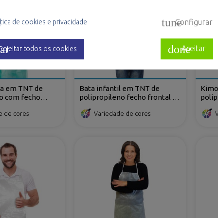
l
tune
Configurar
tica de cookies e privacidade
ar
done
Aceitar
Rejeitar todos os cookies
ria em TNT de
Bata infantil em TNT de
Kimo
no com fecho
polipropileno fecho frontal de
polip
hos
velcro
e de cores
Variedade de cores