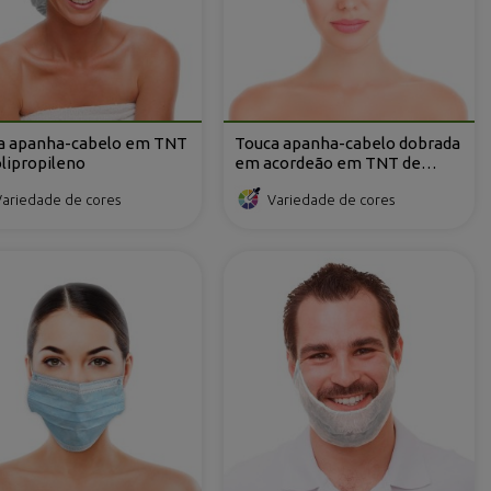
a apanha-cabelo em TNT
Touca apanha-cabelo dobrada
lipropileno
em acordeão em TNT de
polipropileno com 2 elásticos
Variedade de cores
Variedade de cores