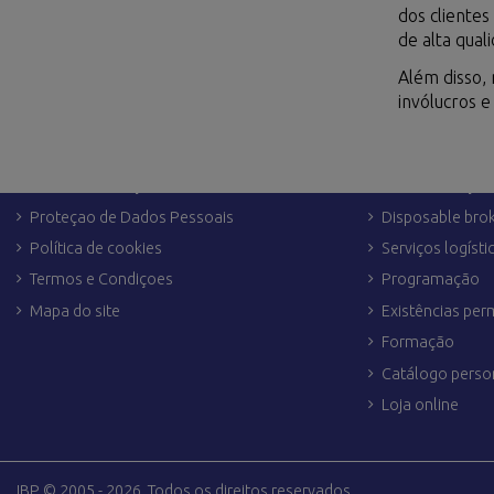
dos cliente
de alta qual
Além disso,
invólucros 
LINKS LEGAIS
OUTROS SERVI
Aviso Legal
Dropshipping
Envio e devoluçoes
Personalização
Proteçao de Dados Pessoais
Disposable bro
Política de cookies
Serviços logísti
Termos e Condiçoes
Programação
Mapa do site
Existências pe
Formação
Catálogo perso
Loja online
IBP © 2005 - 2026. Todos os direitos reservados.