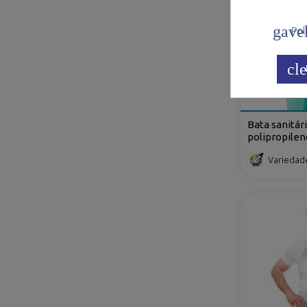
gave
Polí
cle
Bata sanitá
polipropile
dorsal e atil
Variedad