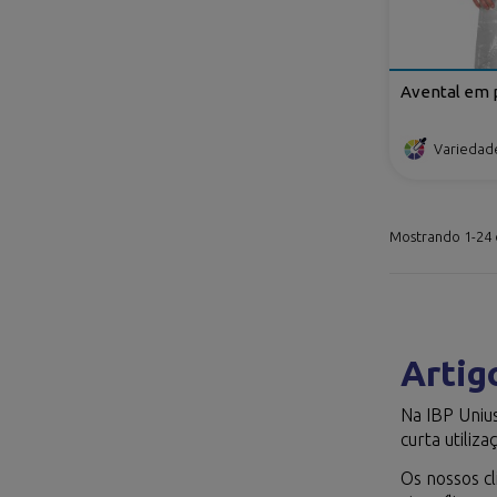
Avental em p
Variedad
Mostrando 1-24 d
Artig
Na IBP Uniu
curta utili
Os nossos cl