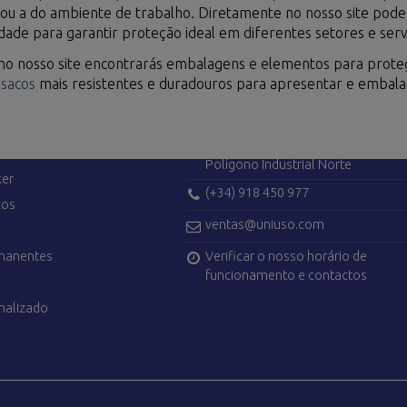
s ou a do ambiente de trabalho. Diretamente no nosso site pod
idade para garantir proteção ideal em diferentes setores e serv
 no nosso site encontrarás embalagens e elementos para proteg
e
sacos
mais resistentes e duradouros para apresentar e embalar 
ÇOS
CONTATE-NOS
Avenida de Madrid, 42
28750 San Agustín del Guadalix (M
Polígono Industrial Norte
ker
(+34) 918 450 977
cos
ventas@uniuso.com
Verificar o nosso horário de
rmanentes
funcionamento e contactos
nalizado