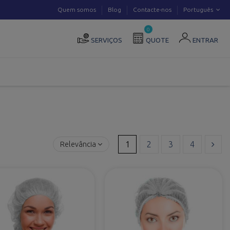
Quem somos
Blog
Contacte-nos
Português
0
SERVIÇOS
QUOTE
ENTRAR
1
2
3
4
Relevância