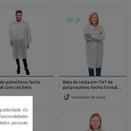
de polietileno fecho
Bata de visita em TNT de
al com colchete
polipropileno fecho frontal
com velcro
Variedade de cores
Variedade de cores
publicidade. Os
 funcionalidades
dados pessoais