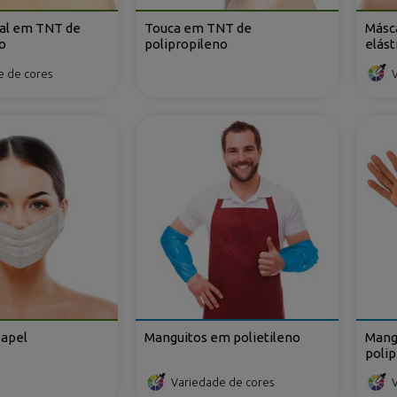
ral em TNT de
Touca em TNT de
Másc
o
polipropileno
elás
poli
e de cores
papel
Manguitos em polietileno
Mang
polip
Variedade de cores