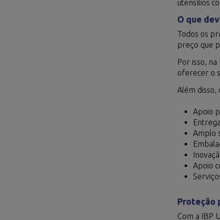
utensílios c
O que deve
Todos os pr
preço que p
Por isso, na
oferecer o 
Além disso, 
Apoio p
Entrega
Amplo s
Embalag
Inovaçã
Apoio c
Serviço
Proteção p
Com a IBP U