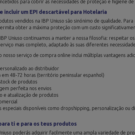
oncebidos para cobrir as necessidades de proteção e higiene de
 incluir um EPI descartável para Hotelaria
odutos vendidos na IBP Uniuso são sinónimo de qualidade. Para
ermita obter a máxima proteção com um custo significativamen
 IBP Uniuso continuamos a manter a nossa filosofia: respeitar os 
serviço mais completo, adaptado às suas diferentes necessidade
o nosso serviço de compra online inclui múltiplas vantagens adici
ersonalizado ao distribuidor
 em 48-72 horas (território peninsular espanhol)
tock de produtos
em perfeita nos envios
o e atualização de produtos
omercial
s especiais disponíveis como dropshipping, personalização ou 
ara ti e para os teus produtos
niuso poderás adquirir facilmente uma ampla variedade de prod