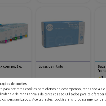
x com pó, 5 g,
Luvas de nitrilo
Bata 
front
urações de cookies
te para aceitares cookies para efeitos de desempenho, redes sociais e 
icidade e de redes sociais de terceiros são utilizados para te oferecer
ncios personalizados. Aceitas estes cookies e o processamento de 