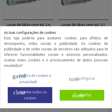
Luvas de látex com pó, 5 g,
Luvas de látex sem pó, 5,5
AQL 1.5
g, AQL 1.5
As tuas configurações de cookies
Esta loja pede-te para aceitares cookies para efeitos de
desempenho, redes sociais e publicidade. Os cookies de
publicidade e de redes sociais de terceiros são utilizados para te
oferecer funcionalidades sociais e anúncios personalizados.
Aceitas estes cookies e o processamento de dados pessoais
envolvidos?
MÃO
gavel
Política de cookies e
tune
Configurar
privacidade
Luvas de nitrilo
clear
Rejeitar todos os
Luvas de Latex
done
Aceitar
cookies
Luvas de polietileno