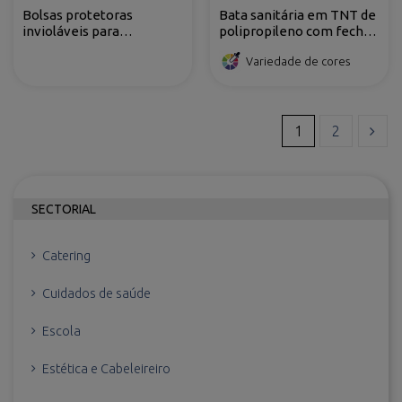
Bolsas protetoras
Bata sanitária em TNT de
invioláveis para
polipropileno com fecho
comandos de TV em
dorsal e atilhos
Variedade de cores
polipropileno cast
1
2
SECTORIAL
Catering
Cuidados de saúde
Escola
Estética e Cabeleireiro