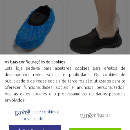
As tuas configurações de cookies
Cobre-sapatos de
Meias de polietileno para
polietileno CPE
calçado
Esta loja pede-te para aceitares cookies para efeitos de
desempenho, redes sociais e publicidade. Os cookies de
Variedade de cores
publicidade e de redes sociais de terceiros são utilizados para te
oferecer funcionalidades sociais e anúncios personalizados.
Aceitas estes cookies e o processamento de dados pessoais
envolvidos?
gavel
Política de cookies e
tune
Configurar
privacidade