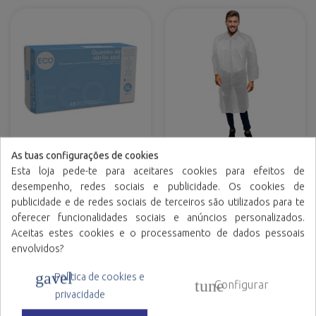
As tuas configurações de cookies
Luvas de nitrilo
Bata de polietileno fecho
Esta loja pede-te para aceitares cookies para efeitos de
frontal com colchete
desempenho, redes sociais e publicidade. Os cookies de
Variedade de cores
publicidade e de redes sociais de terceiros são utilizados para te
oferecer funcionalidades sociais e anúncios personalizados.
Aceitas estes cookies e o processamento de dados pessoais
envolvidos?
gavel
Política de cookies e
tune
Configurar
privacidade