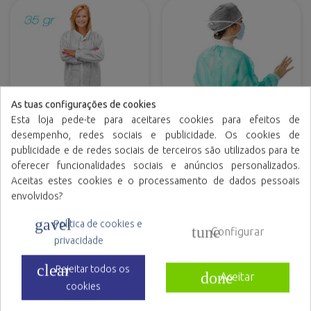
As tuas configurações de cookies
Esta loja pede-te para aceitares cookies para efeitos de
desempenho, redes sociais e publicidade. Os cookies de
publicidade e de redes sociais de terceiros são utilizados para te
Bata de visita em TNT de
Bata sanitária em TNT de
polipropileno fecho
polipropileno com fecho
oferecer funcionalidades sociais e anúncios personalizados.
frontal com velcro
dorsal e atilhos
Aceitas estes cookies e o processamento de dados pessoais
Variedade de cores
Variedade de cores
envolvidos?
gavel
Política de cookies e
tune
Configurar
privacidade
clear
Rejeitar todos os
done
Aceitar
cookies