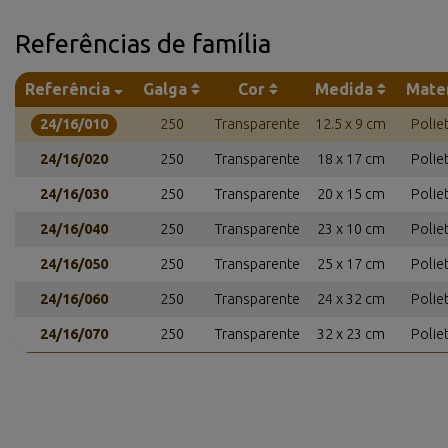
Referências de família
Referência
Galga
Cor
Medida
Mater
24/16/010
250
Transparente
12.5 x 9 cm
Polie
24/16/020
250
Transparente
18 x 17 cm
Polie
24/16/030
250
Transparente
20 x 15 cm
Polie
24/16/040
250
Transparente
23 x 10 cm
Polie
24/16/050
250
Transparente
25 x 17 cm
Polie
24/16/060
250
Transparente
24 x 32 cm
Polie
24/16/070
250
Transparente
32 x 23 cm
Polie