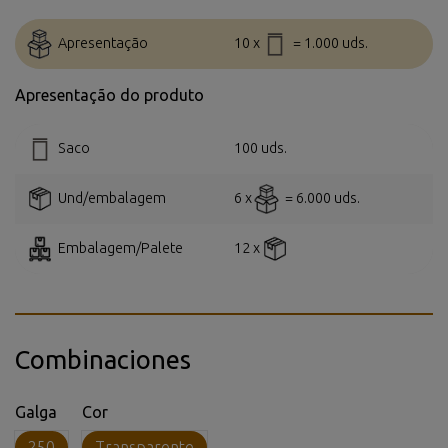
Apresentação
10 x
= 1.000 uds.
Apresentação do produto
Saco
100 uds.
Und/embalagem
6 x
= 6.000 uds.
Embalagem/Palete
12 x
Combinaciones
Galga
Cor
250
Transparente