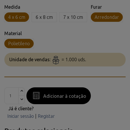
Medida
Furar
4 x 6 cm
6 x 8 cm
7 x 10 cm
Arredondar
Material
Polietileno
Unidade de vendas:
= 1.000 uds.
Adicionar à cotação
Já é cliente?
Iniciar sessão
|
Registar