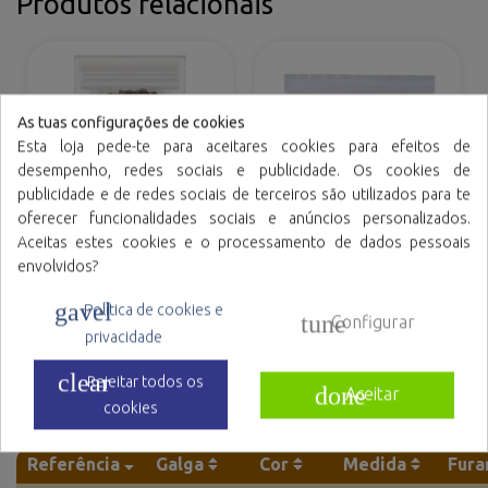
Produtos relacionais
As tuas configurações de cookies
Esta loja pede-te para aceitares cookies para efeitos de
desempenho, redes sociais e publicidade. Os cookies de
publicidade e de redes sociais de terceiros são utilizados para te
oferecer funcionalidades sociais e anúncios personalizados.
Aceitas estes cookies e o processamento de dados pessoais
envolvidos?
Sacos laminadas com
Sacos de polietileno
fecho reutilizável e base
com fecho reutilizável
gavel
(DOYPACK®)
Política de cookies e
tune
Configurar
privacidade
clear
Rejeitar todos os
done
Aceitar
Referências de família
cookies
Referência
Galga
Cor
Medida
Fura