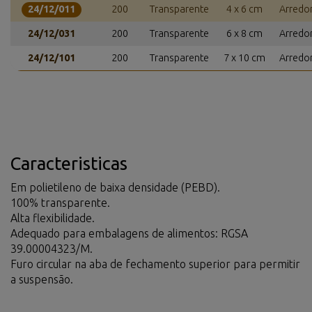
24/12/011
200
Transparente
4 x 6 cm
Arredo
24/12/031
200
Transparente
6 x 8 cm
Arredo
24/12/101
200
Transparente
7 x 10 cm
Arredo
Caracteristicas
Em polietileno de baixa densidade (PEBD).
100% transparente.
Alta flexibilidade.
Adequado para embalagens de alimentos: RGSA
39.00004323/M.
Furo circular na aba de fechamento superior para permitir
a suspensão.