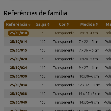
Referências de família
Referência
Galga
Cor
Medida
Ma
25/30/010
160
Transparente
6x19+4 cm
Pol
25/30/014
160
Transparente
7 x 22 + 5 cm
Pol
25/30/015
160
Transparente
7 x 36 + 6 cm
Pol
25/30/020
160
Transparente
8x24+5 cm
Pol
25/30/024
160
Transparente
9 x 27 + 6 cm
Pol
25/30/030
160
Transparente
10x30+6 cm
Pol
25/30/034
160
Transparente
12 x 32 + 8 cm
Pol
25/30/038
160
Transparente
14 x 27 +8 cm
Pol
25/30/040
160
Transparente
14x35+8 cm
Poli