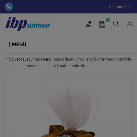
Português
0

MENU
Início
Sacos
Saquinhos para
Sacos de polipropileno biorientado com fole
doces
e fundo quadrado