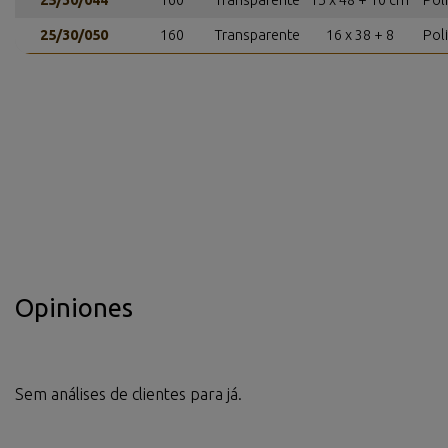
25/30/044
160
Transparente
15 x 48 + 10 cm
Pol
25/30/050
160
Transparente
16 x 38 + 8
Pol
Opiniones
Sem análises de clientes para já.