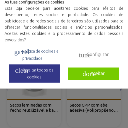
Adicionar à cotação
As tuas configurações de cookies
Esta loja pede-te para aceitares cookies para efeitos de
Já é cliente?
desempenho, redes sociais e publicidade. Os cookies de
Iniciar sessão
|
Registar
publicidade e de redes sociais de terceiros são utilizados para te
oferecer funcionalidades sociais e anúncios personalizados.
Produtos relacionais
Aceitas estes cookies e o processamento de dados pessoais
envolvidos?
gavel
Política de cookies e
tune
Configurar
privacidade
clear
Rejeitar todos os
done
Aceitar
cookies
Sacos laminadas com
Sacos CPP com aba
fecho reutilizável e base
adesiva (Polipropileno
(DOYPACK®)
cast)