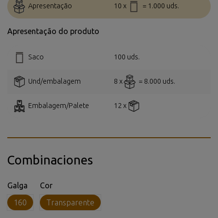
Apresentação
10 x
= 1.000 uds.
Apresentação do produto
Saco
100 uds.
Und/embalagem
8 x
= 8.000 uds.
Embalagem/Palete
12 x
Combinaciones
Galga
Cor
160
Transparente