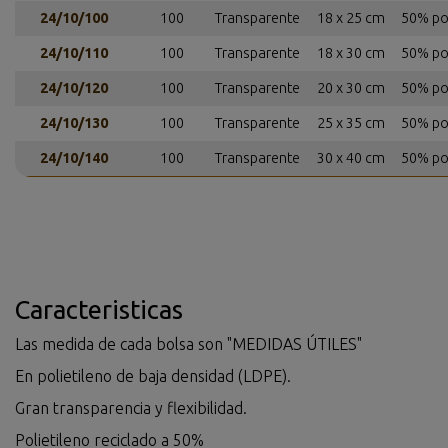
24/10/100
100
Transparente
18 x 25 cm
50% pol
24/10/110
100
Transparente
18 x 30 cm
50% pol
24/10/120
100
Transparente
20 x 30 cm
50% pol
24/10/130
100
Transparente
25 x 35 cm
50% pol
24/10/140
100
Transparente
30 x 40 cm
50% pol
Caracteristicas
Las medida de cada bolsa son "MEDIDAS ÚTILES"
En polietileno de baja densidad (LDPE).
Gran transparencia y flexibilidad.
Polietileno reciclado a 50%