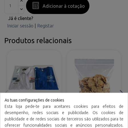
Adicionar à cotação
Já é cliente?
Iniciar sessão
|
Registar
Produtos relacionais
As tuas configurações de cookies
Esta loja pede-te para aceitares cookies para efeitos de
Sacos CPP com aba
Sacos de polietileno
desempenho, redes sociais e publicidade. Os cookies de
adesiva (Polipropileno
com fecho reutilizável
publicidade e de redes sociais de terceiros são utilizados para te
cast)
oferecer funcionalidades sociais e anúncios personalizados.