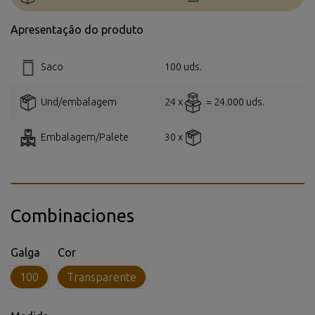
Apresentação do produto
Saco
100 uds.
Und/embalagem
24 x
= 24.000 uds.
Embalagem/Palete
30 x
Combinaciones
Galga
Cor
100
Transparente