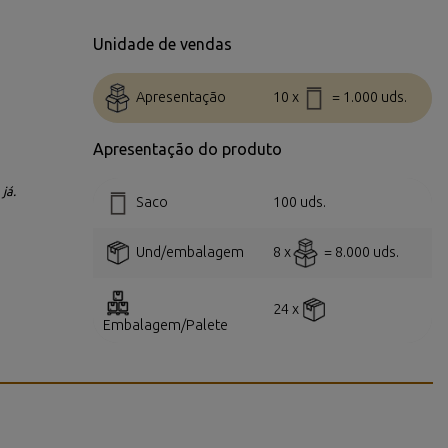
Unidade de vendas
Apresentação
10 x
= 1.000 uds.
Apresentação do produto
já.
Saco
100 uds.
Und/embalagem
8 x
= 8.000 uds.
24 x
Embalagem/Palete