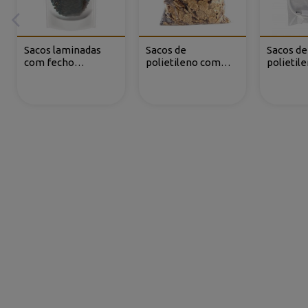
Sacos laminadas
Sacos de
Sacos de
com fecho
polietileno com
polietil
reutilizável e base
fecho reutilizável
fecho re
(DOYPACK®)
furo re