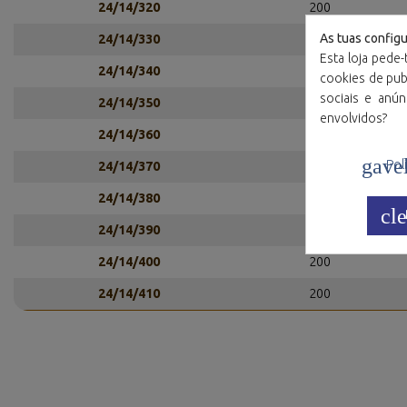
24/14/320
200
As tuas config
24/14/330
200
Esta loja pede-
24/14/340
200
cookies de publ
sociais e anú
24/14/350
200
envolvidos?
24/14/360
200
gave
Polí
24/14/370
200
24/14/380
200
cle
24/14/390
200
24/14/400
200
24/14/410
200