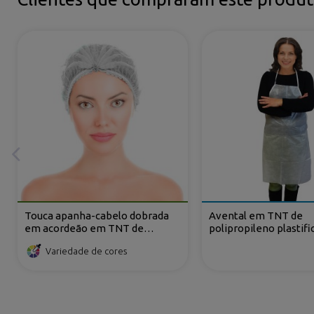
Touca apanha-cabelo dobrada
Avental em TNT de
em acordeão em TNT de
polipropileno plastifi
polipropileno com 2 elásticos
Variedade de cores
LINKS LEGAIS
OUTROS SERVI
Aviso Legal
Dropshipping
Envio e devoluçoes
Personalização