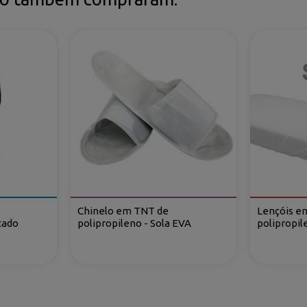
Chinelo em TNT de
Lençóis e
cado
polipropileno - Sola EVA
polipropil
ÇOS
CONTATE-NOS
Avenida de Madrid, 42
28750 San Agustín del Guadalix (M