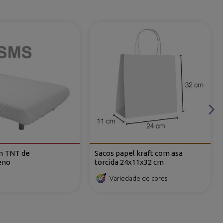
m TNT de
Sacos papel kraft com asa
eno
torcida 24x11x32 cm
Variedade de cores
SIGA-NOS
adrid)