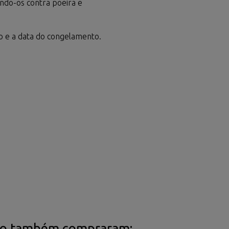
endo-os contra poeira e
o e a data do congelamento.
uto também compraram: