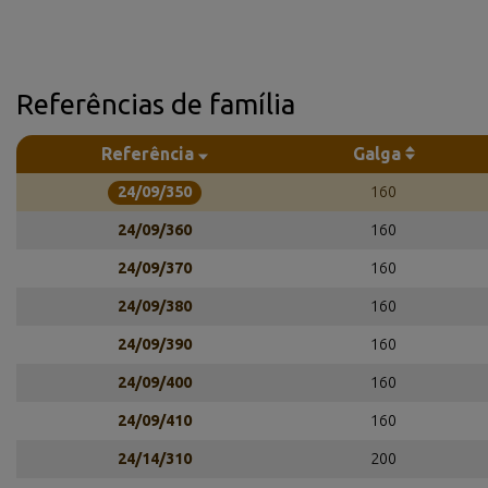
Referências de família
Referência
Galga
24/09/350
160
24/09/360
160
24/09/370
160
24/09/380
160
24/09/390
160
24/09/400
160
24/09/410
160
24/14/310
200