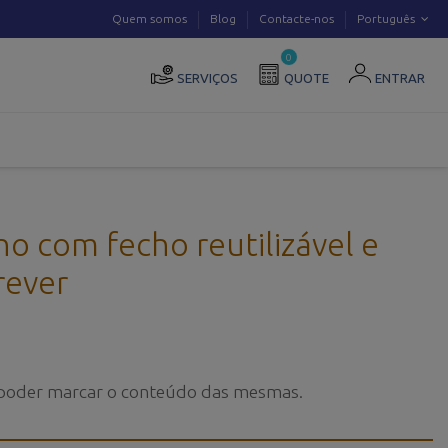
Quem somos
Blog
Contacte-nos
Português
0
SERVIÇOS
QUOTE
ENTRAR
no com fecho reutilizável e
rever
e poder marcar o conteúdo das mesmas.