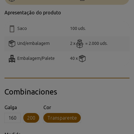
Apresentação do produto
Saco
100 uds.
Und/embalagem
2 x
= 2.000 uds.
Embalagem/Palete
40 x
Combinaciones
Galga
Cor
160
200
Transparente