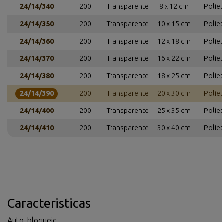
24/14/340
200
Transparente
8 x 12 cm
Polie
24/14/350
200
Transparente
10 x 15 cm
Polie
24/14/360
200
Transparente
12 x 18 cm
Polie
24/14/370
200
Transparente
16 x 22 cm
Polie
24/14/380
200
Transparente
18 x 25 cm
Polie
24/14/390
200
Transparente
20 x 30 cm
Polie
24/14/400
200
Transparente
25 x 35 cm
Polie
24/14/410
200
Transparente
30 x 40 cm
Polie
Caracteristicas
Auto-bloqueio.