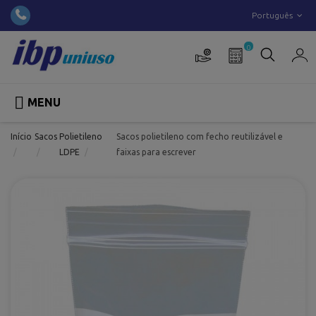
Português
0

MENU
Início
Sacos
Polietileno
Sacos polietileno com fecho reutilizável e
LDPE
faixas para escrever