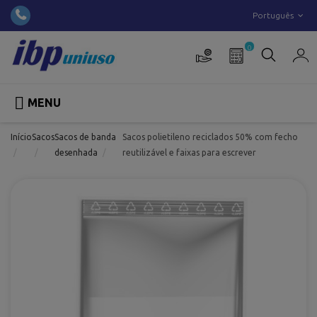
Português
0

MENU
Início
Sacos
Sacos de banda
Sacos polietileno reciclados 50% com fecho
desenhada
reutilizável e faixas para escrever