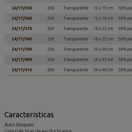
24/17/350
200
Transparente
10 x 15 cm
50% pol
24/17/360
200
Transparente
12 x 18 cm
50% pol
24/17/370
200
Transparente
16 x 22 cm
50% pol
24/17/380
200
Transparente
18 x 25 cm
50% pol
24/17/390
200
Transparente
20 x 30 cm
50% pol
24/17/400
200
Transparente
25 x 35 cm
50% pol
24/17/410
200
Transparente
30 x 40 cm
50% pol
Caracteristicas
Auto-bloqueio.
Com três tiras de escrita branca.