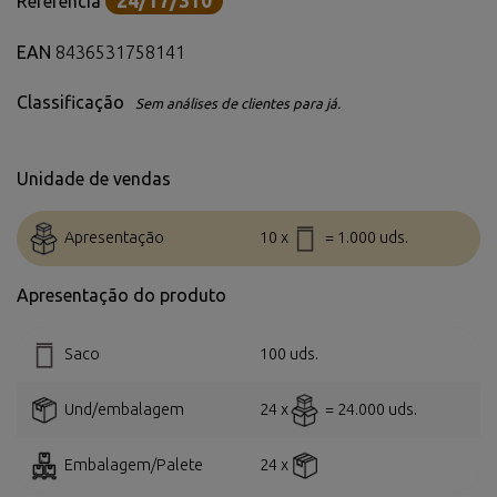
24/17/310
Referência
EAN
8436531758141
Classificação
Sem análises de clientes para já.
Unidade de vendas
Apresentação
10 x
= 1.000 uds.
Apresentação do produto
Saco
100 uds.
Und/embalagem
24 x
= 24.000 uds.
Embalagem/Palete
24 x