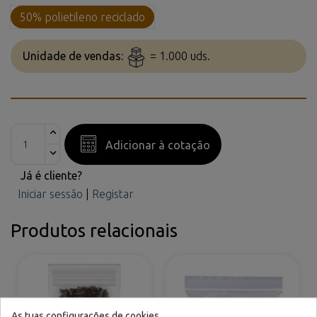
50% polietileno reciclado
Unidade de vendas:
= 1.000 uds.
Adicionar à cotação
Já é cliente?
Iniciar sessão
|
Registar
Produtos relacionais
As tuas configurações de cookies