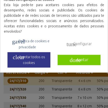
Esta loja pede-te para aceitares cookies para efeitos de
desempenho, redes sociais e publicidade. Os cookies de
publicidade e de redes sociais de terceiros são utilizados para te
oferecer funcionalidades sociais e anúncios personalizados.
Aceitas estes cookies e o processamento de dados pessoais
Sacos laminadas com
Sacos de polietileno
envolvidos?
fecho reutilizável e base
com fecho reutilizável
(DOYPACK®)
gavel
Política de cookies e
tune
Configurar
privacidade
clear
Rejeitar todos os
done
Aceitar
Referências de família
cookies
Referência
Galga
Cor
Medida
24/17/310
200
Transparente
4 x 6 cm
50% pol
24/17/320
200
Transparente
6 x 8 cm
50% pol
24/17/330
200
Transparente
7 x 10 cm
50% pol
24/17/340
200
Transparente
8 x 12 cm
50% pol