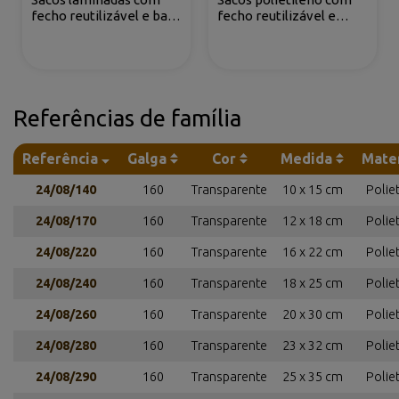
fecho reutilizável e base
fecho reutilizável e
(DOYPACK®)
faixas para escrever
Referências de família
Referência
Galga
Cor
Medida
Mater
24/08/140
160
Transparente
10 x 15 cm
Polie
24/08/170
160
Transparente
12 x 18 cm
Polie
24/08/220
160
Transparente
16 x 22 cm
Polie
24/08/240
160
Transparente
18 x 25 cm
Polie
24/08/260
160
Transparente
20 x 30 cm
Polie
24/08/280
160
Transparente
23 x 32 cm
Polie
24/08/290
160
Transparente
25 x 35 cm
Polie