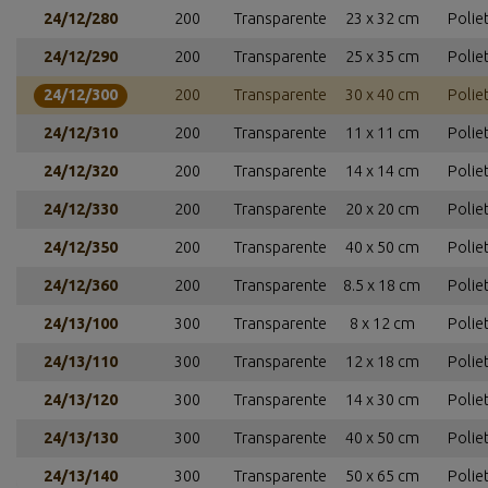
24/12/280
200
Transparente
23 x 32 cm
Polie
24/12/290
200
Transparente
25 x 35 cm
Polie
24/12/300
200
Transparente
30 x 40 cm
Polie
24/12/310
200
Transparente
11 x 11 cm
Polie
24/12/320
200
Transparente
14 x 14 cm
Polie
24/12/330
200
Transparente
20 x 20 cm
Polie
24/12/350
200
Transparente
40 x 50 cm
Polie
24/12/360
200
Transparente
8.5 x 18 cm
Polie
24/13/100
300
Transparente
8 x 12 cm
Polie
24/13/110
300
Transparente
12 x 18 cm
Polie
24/13/120
300
Transparente
14 x 30 cm
Polie
24/13/130
300
Transparente
40 x 50 cm
Polie
24/13/140
300
Transparente
50 x 65 cm
Polie