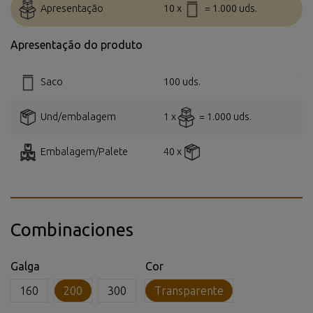
Apresentação
10 x
= 1.000 uds.
Apresentação do produto
Saco
100 uds.
Und/embalagem
1 x
= 1.000 uds.
Embalagem/Palete
40 x
Combinaciones
Galga
Cor
160
200
300
Transparente