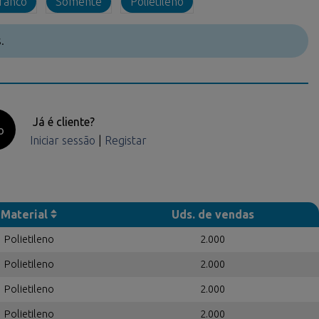
ranco
Somente
Polietileno
.
Já é cliente?
o
Iniciar sessão
|
Registar
Material
Uds. de vendas
Polietileno
2.000
Polietileno
2.000
Polietileno
2.000
Polietileno
2.000