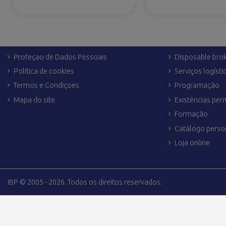
LINKS LEGAIS
OUTROS SERVI
Aviso Legal
Dropshipping
Envio e devoluçoes
Personalização
Proteçao de Dados Pessoais
Disposable bro
Política de cookies
Serviços logísti
Termos e Condiçoes
Programação
Mapa do site
Existências pe
Formação
Catálogo perso
Loja online
IBP © 2005 - 2026. Todos os direitos reservados.