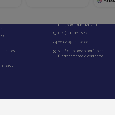
Varied
ÇOS
CONTATE-NOS
Avenida de Madrid, 42
28750 San Agustín del Guadalix (M
Polígono Industrial Norte
ker
(+34) 918 450 977
cos
ventas@uniuso.com
Verificar o nosso horário de
rmanentes
funcionamento e contactos
nalizado