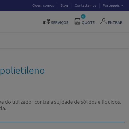
Quem somos
Blog
Contacte-nos
Português
0
SERVIÇOS
QUOTE
ENTRAR
polietileno
do utilizador contra a sujidade de sólidos e líquidos.
da.