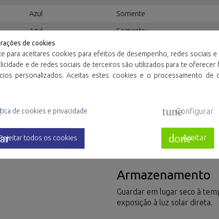
Azul
Somente
Azul
Somente
urações de cookies
Branco
Somente
te para aceitares cookies para efeitos de desempenho, redes sociais e 
icidade e de redes sociais de terceiros são utilizados para te oferecer
ncios personalizados. Aceitas estes cookies e o processamento de 
l
tune
Configurar
tica de cookies e privacidade
Materiais
ar
done
Aceitar
Rejeitar todos os cookies
Polietileno.
.
Armazenamento
Guardar em lugar seco à tem
exposição à luz solar direta.