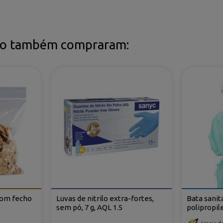
uto também compraram:
com fecho
Luvas de nitrilo extra-fortes,
Bata sani
sem pó, 7 g, AQL 1.5
polipropil
e atilhos