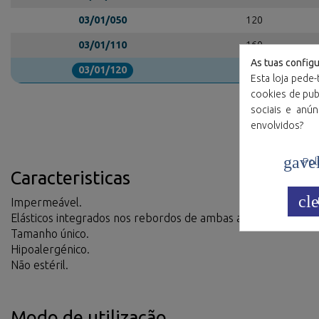
03/01/050
120
03/01/110
160
As tuas config
03/01/120
160
Esta loja pede-
cookies de publ
sociais e anú
envolvidos?
gave
Polí
Caracteristicas
cle
Impermeável.
Elásticos integrados nos rebordos de ambas as extremidades
Tamanho único.
Hipoalergénico.
Não estéril.
Modo de utilização