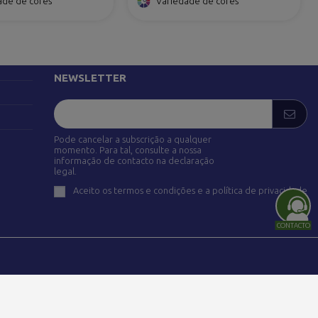
ade de cores
Variedade de cores
SIGA-NOS
adrid)
NEWSLETTER
Pode cancelar a subscrição a qualquer
momento. Para tal, consulte a nossa
informação de contacto na declaração
legal.
Aceito os termos e condições e a política de privacidade
CONTACTO