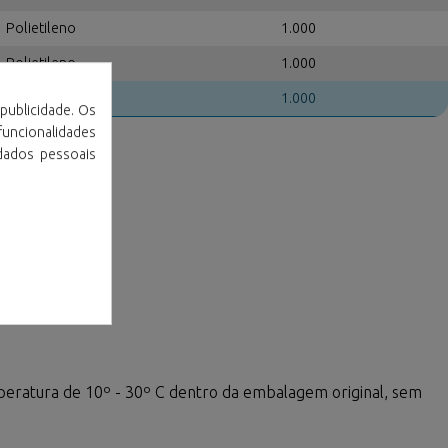
Polietileno
1.000
Polietileno
1.000
Polietileno
1.000
publicidade. Os
 funcionalidades
dados pessoais
peratura de 10º - 30º C dentro da embalagem original, sem