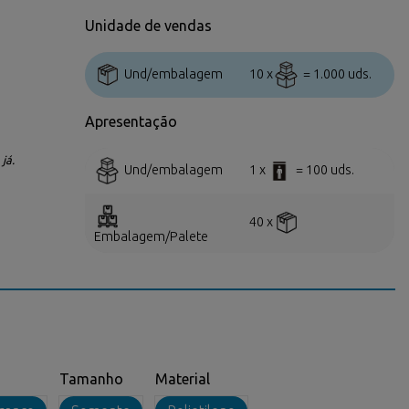
Unidade de vendas
Und/embalagem
10 x
= 1.000 uds.
Apresentação
já.
Und/embalagem
1 x
= 100 uds.
40 x
Embalagem/Palete
Tamanho
Material