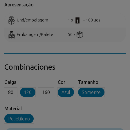
Apresentação
Und/embalagem
1 x
= 100 uds.
Embalagem/Palete
50 x
Combinaciones
Galga
Cor
Tamanho
80
120
160
Azul
Somente
Material
Polietileno