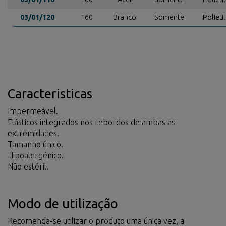
03/01/120
160
Branco
Somente
Polieti
Caracteristicas
Impermeável.
Elásticos integrados nos rebordos de ambas as
extremidades.
Tamanho único.
Hipoalergénico.
Não estéril.
Modo de utilização
Recomenda-se utilizar o produto uma única vez, a