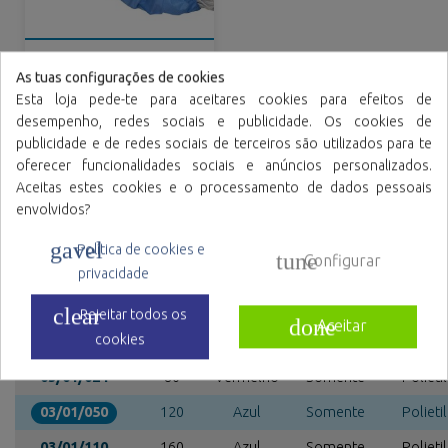
Manguitos em TNT de
polipropileno
As tuas configurações de cookies
plastificado
Esta loja pede-te para aceitares cookies para efeitos de
Variedade de cores
desempenho, redes sociais e publicidade. Os cookies de
publicidade e de redes sociais de terceiros são utilizados para te
oferecer funcionalidades sociais e anúncios personalizados.
Referências de família
Aceitas estes cookies e o processamento de dados pessoais
envolvidos?
Referência
Galga
Cor
Tamanho
Materi
gavel
Política de cookies e
tune
Configurar
03/01/010
80
Azul
Somente
Polieti
privacidade
03/01/014
80
Verde
Somente
Polieti
clear
Rejeitar todos os
done
Aceitar
cookies
03/01/020
80
Branco
Somente
Polieti
03/01/024
80
Vermelho
Somente
Polieti
03/01/050
120
Azul
Somente
Polieti
03/01/110
160
Azul
Somente
Polieti