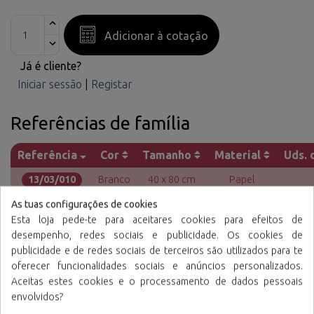
Adicionar à cotação
Já é cliente?
Iniciar sessão
|
Registar
Referências de família
Referência
Cor
Tamanho
Material
Uds. 
13/03/010
Branco
40 x 80 cm
Papel
As tuas configurações de cookies
Esta loja pede-te para aceitares cookies para efeitos de
desempenho, redes sociais e publicidade. Os cookies de
publicidade e de redes sociais de terceiros são utilizados para te
oferecer funcionalidades sociais e anúncios personalizados.
Aceitas estes cookies e o processamento de dados pessoais
Caracteristicas
envolvidos?
Toque suave, altamente absorvente, sem látex,