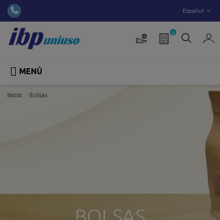
Español
0

MENÚ
Inicio
Bolsas
BOLSAS