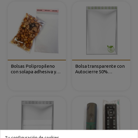
Bolsas Polipropileno
Bolsa transparente con
con solapa adhesiva y
Autocierre 50%
tira antiestática
Polietileno Reciclado
Tu configuración de cookies