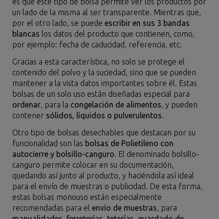
es que este tipo de bolsa permite ver los productos por
un lado de la misma al ser transparente. Mientras que,
por el otro lado, se puede
escribir en sus 3 bandas
blancas
los datos del producto que contienen, como,
por ejemplo: fecha de caducidad, referencia, etc.
Gracias a esta característica, no solo se protege el
contenido del polvo y la suciedad, sino que se pueden
mantener a la vista datos importantes sobre él. Estas
bolsas de un solo uso están diseñadas especial para
ordenar
, para la
congelación de alimentos
, y pueden
contener
sólidos, líquidos o pulverulentos
.
Otro tipo de bolsas desechables que destacan por su
funcionalidad son las
bolsas de Polietileno con
autocierre y bolsillo-canguro
. El denominado bolsillo-
canguro permite colocar en su documentación,
quedando así junto al producto, y haciéndola así ideal
para el envío de muestras o publicidad. De esta forma,
estas bolsas monouso están especialmente
recomendadas para el
envío de muestras
, para
manualidades, ferreterías, teterías, guardado de