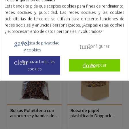
Esta tienda te pide que aceptes cookies para fines de rendimiento,
redes sociales y publicidad. Las redes sociales y las cookies
publicitarias de terceros se utilizan para ofrecerte funciones de
Bolsas Polietileno 50%
Bolsas protectoras de
redes sociales y anuncios personalizados. ¿Aceptas estas cookies
Recicladas con
mando de TV inviolables
y el procesamiento de datos personales involucrados?
autocierre y bandas de
de Polipropileno Cast
escritura
gavel
Política de privacidad
tune
Configurar
y cookies
clear
Rechazar todas las
done
Aceptar
cookies
Bolsas Polietileno con
Bolsa de papel
autocierre y bandas de
plastificado Doypack
escritura
Kraft, con ventana