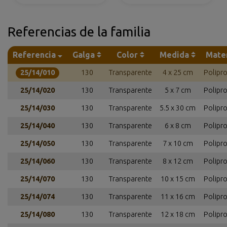
Referencias de la familia
Referencia
Galga
Color
Medida
Mater
25/14/010
130
Transparente
4 x 25 cm
Polipr
25/14/020
130
Transparente
5 x 7 cm
Polipr
25/14/030
130
Transparente
5.5 x 30 cm
Polipr
25/14/040
130
Transparente
6 x 8 cm
Polipr
25/14/050
130
Transparente
7 x 10 cm
Polipr
25/14/060
130
Transparente
8 x 12 cm
Polipr
25/14/070
130
Transparente
10 x 15 cm
Polipr
25/14/074
130
Transparente
11 x 16 cm
Polipr
25/14/080
130
Transparente
12 x 18 cm
Polipr