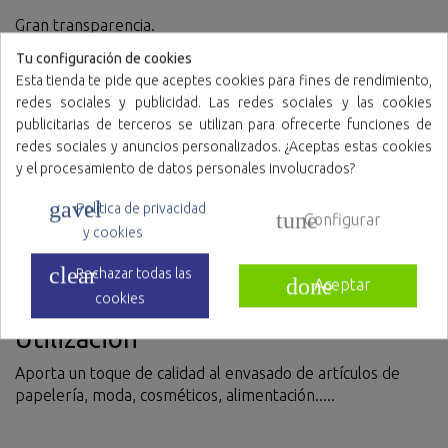
Gran transparencia.
Muy flexible.
Tu configuración de cookies
Apto para el contacto con alimento: RGSA:39.00004323/M.
Esta tienda te pide que aceptes cookies para fines de rendimiento,
redes sociales y publicidad. Las redes sociales y las cookies
publicitarias de terceros se utilizan para ofrecerte funciones de
Modo de empleo
redes sociales y anuncios personalizados. ¿Aceptas estas cookies
y el procesamiento de datos personales involucrados?
Se recomienda utilizar el producto una sola vez, la
utilización prolongada o más de un solo uso minimizará las
gavel
Política de privacidad
tune
Configurar
funciones para las que ha sido fabricado. En su colocación
y cookies
debe de tener cuidado en no elongar más de lo que el
producto permite, ya que se corre el riesgo de romperlo.
clear
Rechazar todas las
done
Aceptar
cookies
Utilización
Aporta un toque de calidad al envasado de artículos de
papelería, moda, cosméticos, alimentación.....