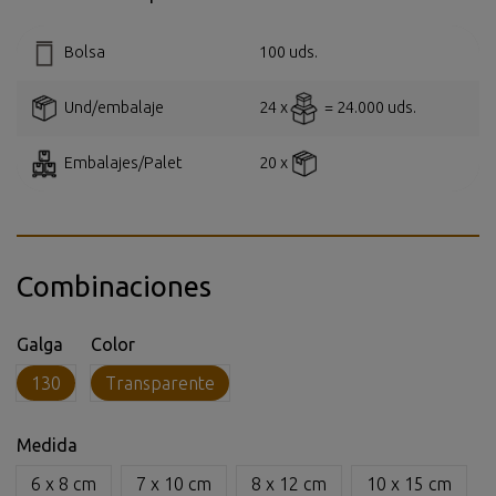
Bolsa
100 uds.
Und/embalaje
24 x
= 24.000 uds.
Embalajes/Palet
20 x
Combinaciones
Galga
Color
130
Transparente
Medida
6 x 8 cm
7 x 10 cm
8 x 12 cm
10 x 15 cm