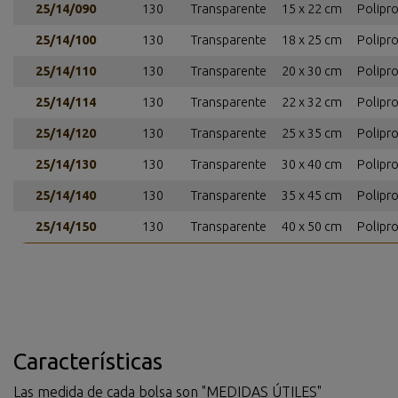
25/14/090
130
Transparente
15 x 22 cm
Polipr
25/14/100
130
Transparente
18 x 25 cm
Polipr
25/14/110
130
Transparente
20 x 30 cm
Polipr
25/14/114
130
Transparente
22 x 32 cm
Polipr
25/14/120
130
Transparente
25 x 35 cm
Polipr
25/14/130
130
Transparente
30 x 40 cm
Polipr
25/14/140
130
Transparente
35 x 45 cm
Polipr
25/14/150
130
Transparente
40 x 50 cm
Polipr
Características
Las medida de cada bolsa son "MEDIDAS ÚTILES"