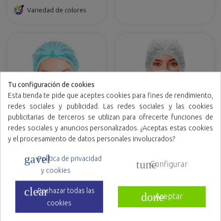
Variedad de colores
Tu configuración de cookies
Esta tienda te pide que aceptes cookies para fines de rendimiento,
redes sociales y publicidad. Las redes sociales y las cookies
publicitarias de terceros se utilizan para ofrecerte funciones de
redes sociales y anuncios personalizados. ¿Aceptas estas cookies
y el procesamiento de datos personales involucrados?
Gorro Recogepelo
Gorro Integral con
detectable en TNT de
mascarilla IIR en TNT de
gavel
Política de privacidad
Polipropileno plegado en
Polipropileno
tune
Configurar
Variedad de colores
Variedad de colores
acordeón
y cookies
clear
Rechazar todas las
done
Aceptar
cookies