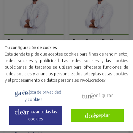
Gorro Cocina
Gorro Cocina "Chef"
"Continental" ajustable
ajustable
Tu configuración de cookies
Esta tienda te pide que aceptes cookies para fines de rendimiento,
redes sociales y publicidad. Las redes sociales y las cookies
publicitarias de terceros se utilizan para ofrecerte funciones de
redes sociales y anuncios personalizados. ¿Aceptas estas cookies
y el procesamiento de datos personales involucrados?
gavel
Política de privacidad
GORROS DESECHABLES
tune
Configurar
y cookies
Gorros de cocinero desechables
clear
Rechazar todas las
done
Aceptar
cookies
Gorros higiene