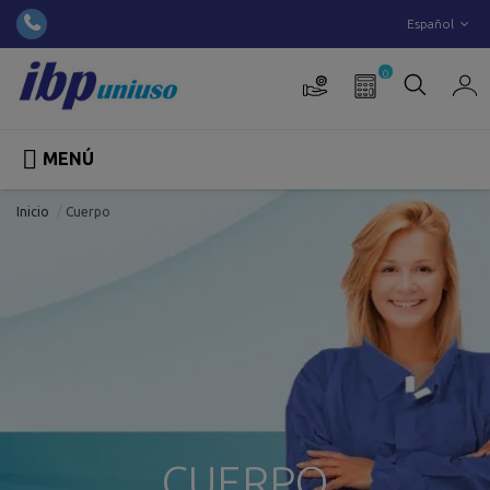
Español
0

MENÚ
Inicio
Cuerpo
CUERPO