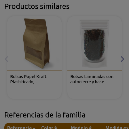
Productos similares
Bolsas Papel Kraft
Bolsas Laminadas con
Plastificado,
autocierre y base
Rectangular con
(DOYPACK®)
ventana
Referencias de la familia
Referencia
Color
Modelo
Medida ex