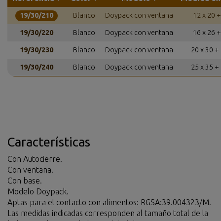
19/30/210
Blanco
Doypack con ventana
12 x 20 
19/30/220
Blanco
Doypack con ventana
16 x 26 
19/30/230
Blanco
Doypack con ventana
20 x 30 +
19/30/240
Blanco
Doypack con ventana
25 x 35 +
Características
Con Autocierre.
Con ventana.
Con base.
Modelo Doypack.
Aptas para el contacto con alimentos: RGSA:39.004323/M.
Las medidas indicadas corresponden al tamaño total de la