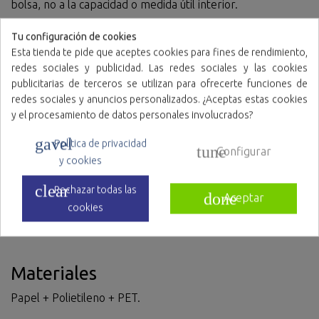
bolsa, no a la capacidad o medida útil interior.
Tu configuración de cookies
Esta tienda te pide que aceptes cookies para fines de rendimiento,
Modo de empleo
redes sociales y publicidad. Las redes sociales y las cookies
Se recomienda utilizar el producto una sola vez, la
publicitarias de terceros se utilizan para ofrecerte funciones de
utilización prolongada o más de un solo uso minimizará las
redes sociales y anuncios personalizados. ¿Aceptas estas cookies
funciones para las que ha sido fabricado. En su colocación
y el procesamiento de datos personales involucrados?
debe de tener cuidado en no elongar más de lo que el
gavel
Política de privacidad
producto permite, ya que se corre el riesgo de romperlo.
tune
Configurar
y cookies
clear
Rechazar todas las
Utilización
done
Aceptar
cookies
Envasado de productos, clasificación de artículos...etc.
Materiales
Papel + Polietileno + PET.