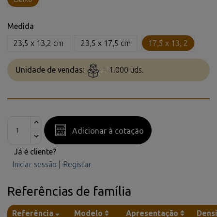
Medida
23,5 x 13,2 cm
23,5 x 17,5 cm
17,5 x 13, 2
Unidade de vendas:
= 1.000 uds.
Adicionar à cotação
Já é cliente?
Iniciar sessão
|
Registar
Referências de família
Referência
Modelo
Apresentação
Dens