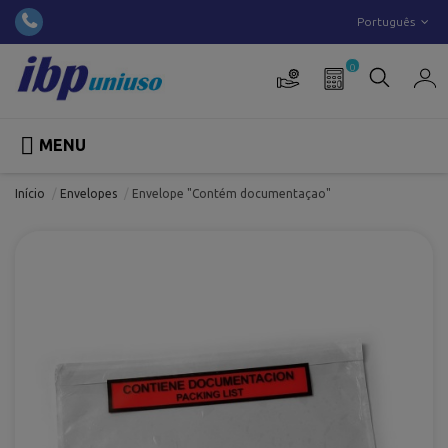
Português
0

MENU
Início
Envelopes
Envelope "Contém documentaçao"