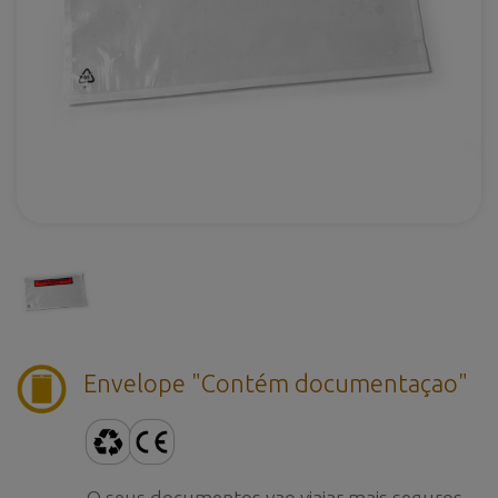
Envelope "Contém documentaçao"
O seus documentos vao viajar mais seguros