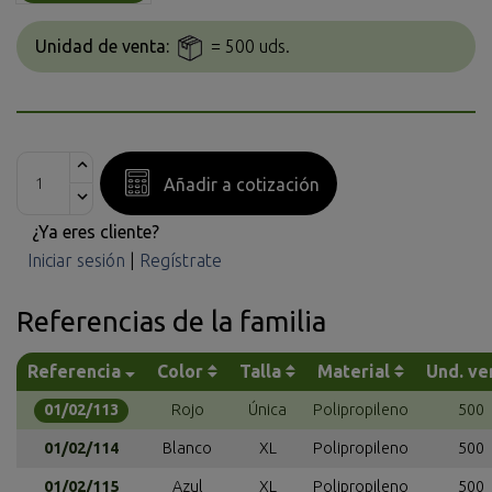
Unidad de venta:
= 500 uds.
Añadir a cotización
¿Ya eres cliente?
Iniciar sesión
|
Regístrate
Referencias de la familia
Referencia
Color
Talla
Material
Und. ve
01/02/113
Rojo
Única
Polipropileno
500
01/02/114
Blanco
XL
Polipropileno
500
01/02/115
Azul
XL
Polipropileno
500