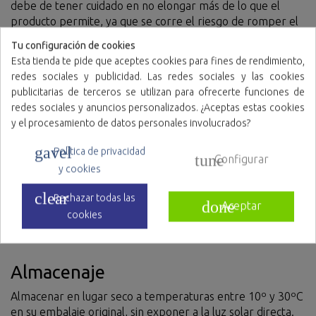
debe de tener cuidado en no elongar más de lo que el
producto permite, ya que se corre el riesgo de romper el
tejido.
Tu configuración de cookies
Esta tienda te pide que aceptes cookies para fines de rendimiento,
redes sociales y publicidad. Las redes sociales y las cookies
Utilización
publicitarias de terceros se utilizan para ofrecerte funciones de
redes sociales y anuncios personalizados. ¿Aceptas estas cookies
En la industria agroalimentaria o en ambiente sanitario,
y el procesamiento de datos personales involucrados?
favorece la higiene, evitando la contaminación cruzada por
cabellos.
gavel
Política de privacidad
tune
Configurar
y cookies
Materiales
clear
Rechazar todas las
done
Aceptar
cookies
Polipropileno Tejido no Tejido.
Almacenaje
Almacenar en lugar seco a temperaturas entre 10º y 30ºC
en su embalaje original, sin exponer a la luz solar directa.