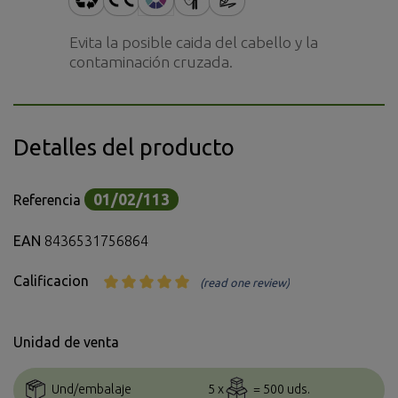
Evita la posible caida del cabello y la
contaminación cruzada.
Detalles del producto
01/02/113
Referencia
EAN
8436531756864
Calificacion
(read one review)
Unidad de venta
Und/embalaje
5 x
= 500 uds.