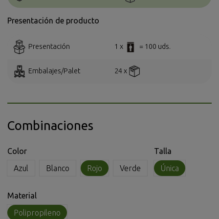
Presentación de producto
Presentación
1 x
= 100 uds.
Embalajes/Palet
24 x
Combinaciones
Color
Talla
Azul
Blanco
Rojo
Verde
Única
Material
Polipropileno