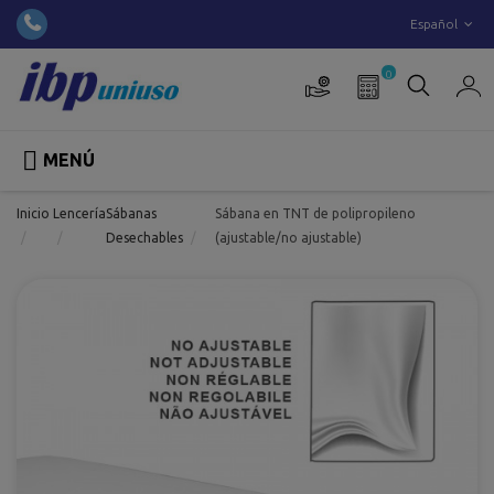
Español
0

MENÚ
Inicio
Lencería
Sábanas
Sábana en TNT de polipropileno
Desechables
(ajustable/no ajustable)