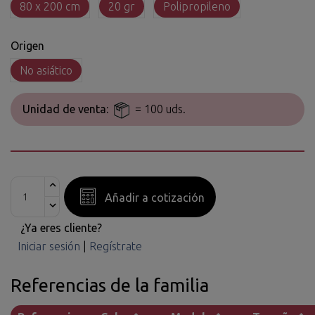
80 x 200 cm
20 gr
Polipropileno
Origen
No asiático
Unidad de venta:
= 100 uds.
Añadir a cotización
¿Ya eres cliente?
Iniciar sesión
|
Regístrate
Referencias de la familia