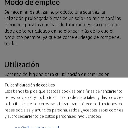
Modo de empleo
Se recomienda utilizar el producto una sola vez, la
utilización prolongada o más de un solo uso minimizará las
funciones para las que ha sido fabricado. En su colocación
debe de tener cuidado en no elongar más de lo que el
producto permite, ya que se corre el riesgo de romper el
tejido.
Utilización
Garantía de higiene para su utilización en camillas en
entorno Sanitario, Gimnasios, Centros de Estética y
Tu configuración de cookies
Peluquería, Establecimientos Hoteleros, Albergues, etc…
Esta tienda te pide que aceptes cookies para fines de rendimiento,
redes sociales y publicidad. Las redes sociales y las cookies
publicitarias de terceros se utilizan para ofrecerte funciones de
Materiales
redes sociales y anuncios personalizados. ¿Aceptas estas cookies
y el procesamiento de datos personales involucrados?
Polipropileno Tejido No Tejido
Política de privacidad