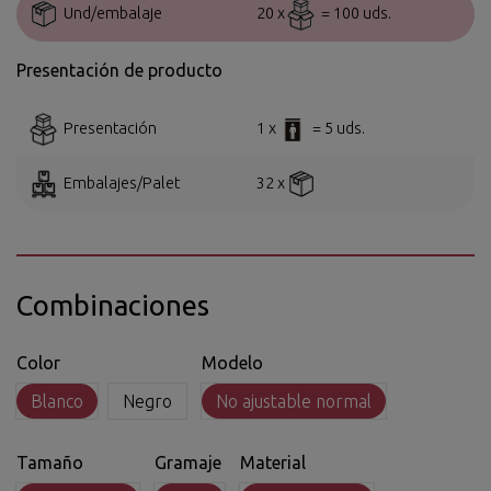
Und/embalaje
20 x
= 100 uds.
Presentación de producto
Presentación
1 x
= 5 uds.
Embalajes/Palet
32 x
Combinaciones
Color
Modelo
Blanco
Negro
No ajustable normal
Tamaño
Gramaje
Material