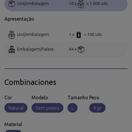
Und/embalagem
10 x
= 1.000 uds.
Apresentação
Und/embalagem
1 x
= 100 uds.
Embalagem/Palete
84 x
Combinaciones
Cor
Modelo
Tamanho
Peso
Natural
Sem poeira
L
4 gr
Material