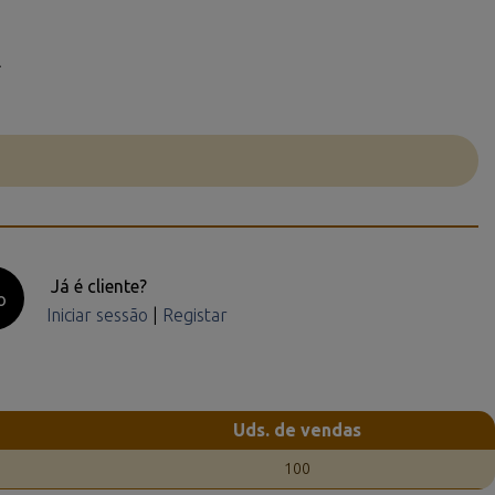
l
Já é cliente?
o
Iniciar sessão
|
Registar
Uds. de vendas
100