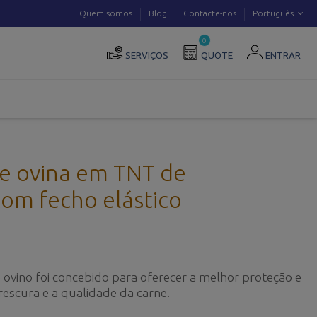
Quem somos
Blog
Contacte-nos
Português
0
SERVIÇOS
QUOTE
ENTRAR
ne ovina em TNT de
com fecho elástico
 ovino foi concebido para oferecer a melhor proteção e
escura e a qualidade da carne.