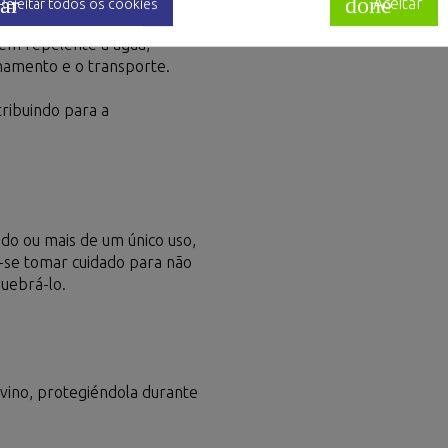
ar
done
Aceitar
Rejeitar todos os cookies
bém repelente à água,
amento e o transporte.
tribuindo para a
o ou mais de um único uso,
e-se tomar cuidado para não
quebrá-lo.
vino, protegiéndola durante