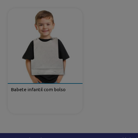
Babete infantil com bolso
LINKS LEGAIS
OUTROS SERVI
Aviso Legal
Dropshipping
Envio e devoluçoes
Personalização