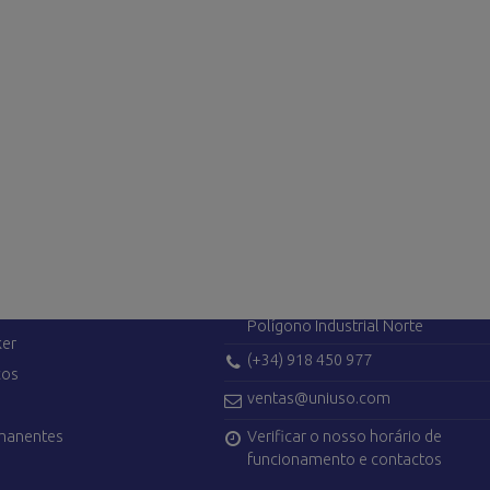
ÇOS
CONTATE-NOS
Avenida de Madrid, 42
28750 San Agustín del Guadalix (M
Polígono Industrial Norte
ker
(+34) 918 450 977
cos
ventas@uniuso.com
Verificar o nosso horário de
rmanentes
funcionamento e contactos