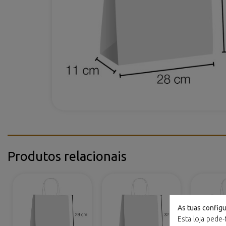
Produtos relacionais
As tuas config
Esta loja pede-