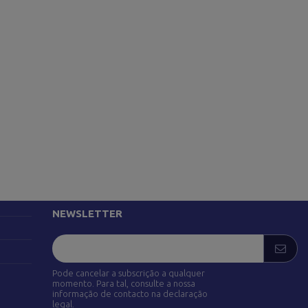
SIGA-NOS
adrid)
NEWSLETTER
Pode cancelar a subscrição a qualquer
momento. Para tal, consulte a nossa
informação de contacto na declaração
legal.