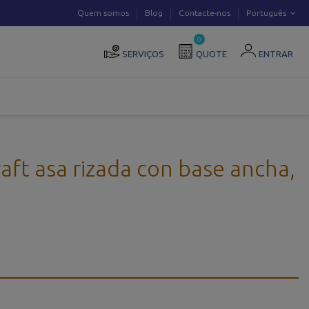
Quem somos
Blog
Contacte-nos
Português
0
SERVIÇOS
QUOTE
ENTRAR
aft asa rizada con base ancha,