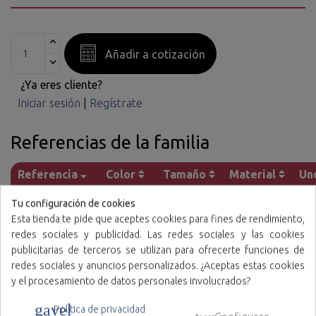
Añadir a cotización
¿Ya eres cliente?
Iniciar sesión
|
Regístrate
Referencias de la familia
Referencia
Color
Tamaño
Material
Un
10/02/141
Azul Oscuro
95 x 220 cm
Polipropileno
Tu configuración de cookies
Esta tienda te pide que aceptes cookies para fines de rendimiento,
redes sociales y publicidad. Las redes sociales y las cookies
publicitarias de terceros se utilizan para ofrecerte funciones de
redes sociales y anuncios personalizados. ¿Aceptas estas cookies
y el procesamiento de datos personales involucrados?
Características
gavel
Política de privacidad