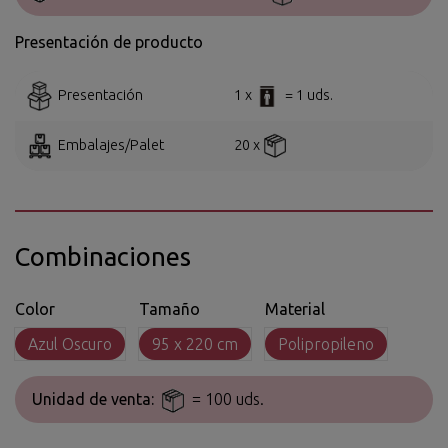
Presentación de producto
Presentación
1 x
= 1 uds.
Embalajes/Palet
20 x
Combinaciones
Color
Tamaño
Material
Azul Oscuro
95 x 220 cm
Polipropileno
Unidad de venta:
= 100 uds.