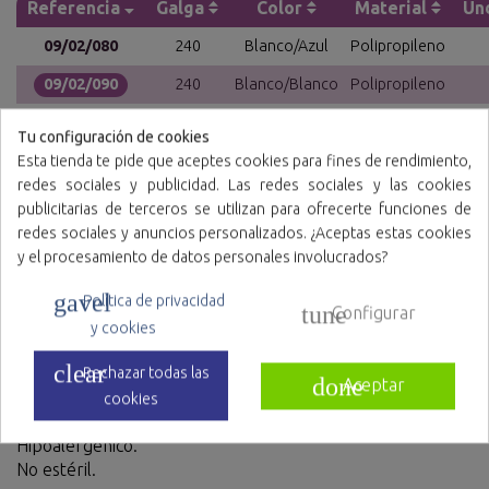
Referencia
Galga
Color
Material
Un
09/02/080
240
Blanco/Azul
Polipropileno
09/02/090
240
Blanco/Blanco
Polipropileno
09/02/100
240
Azul/Azul
Polipropileno
Tu configuración de cookies
Esta tienda te pide que aceptes cookies para fines de rendimiento,
redes sociales y publicidad. Las redes sociales y las cookies
publicitarias de terceros se utilizan para ofrecerte funciones de
redes sociales y anuncios personalizados. ¿Aceptas estas cookies
y el procesamiento de datos personales involucrados?
Características
gavel
Política de privacidad
tune
Configurar
Con suela reforzada fabricada en Polietileno Clorado
y cookies
(CPE).
clear
Suela fuertemente gofrada para un efecto antideslizante.
Rechazar todas las
done
Aceptar
Cosido y con goma para un mejor ajuste.
cookies
Talla única.
Hipoalergénico.
No estéril.