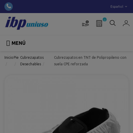
Español
0

MENÚ
Inicio
Pie
Cubrezapatos
Cubrezapatos en TNT de Polipropileno con
Desechables
suela CPE reforzada