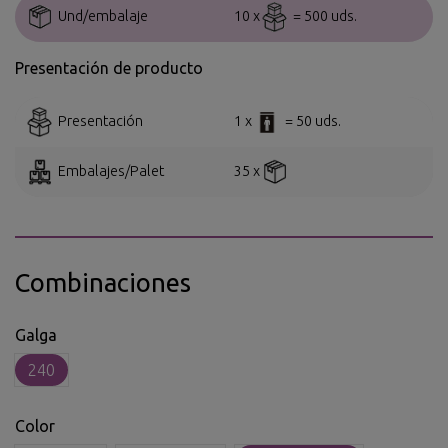
Und/embalaje
10 x
= 500 uds.
Presentación de producto
Presentación
1 x
= 50 uds.
Embalajes/Palet
35 x
Combinaciones
Galga
240
Color