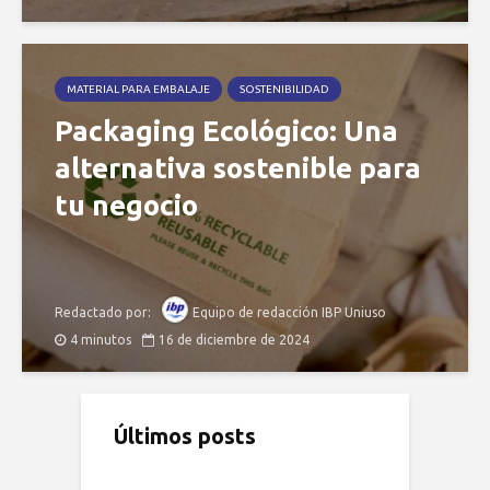
MATERIAL PARA EMBALAJE
SOSTENIBILIDAD
Packaging Ecológico: Una
alternativa sostenible para
tu negocio
Redactado por:
Equipo de redacción IBP Uniuso
4 minutos
16 de diciembre de 2024
Últimos posts
Qué es el
Desabastecimiento
Ropa reutilizable o